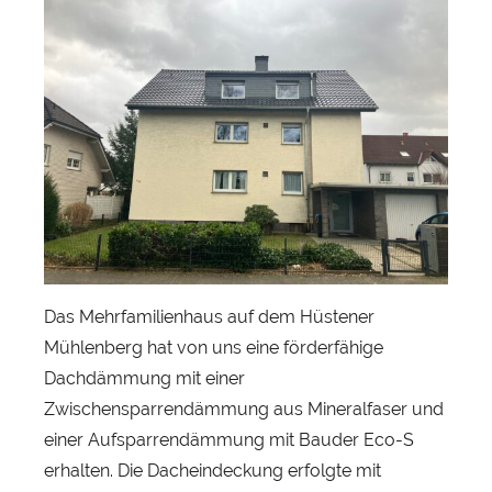
n
S
e
b
a
s
t
i
a
n
H
Das Mehrfamilienhaus auf dem Hüstener
e
Mühlenberg hat von uns eine förderfähige
r
Dachdämmung mit einer
b
Zwischensparrendämmung aus Mineralfaser und
s
einer Aufsparrendämmung mit Bauder Eco-S
t
erhalten. Die Dacheindeckung erfolgte mit