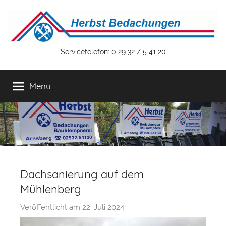
Zum
Inhalt
springen
Herbst
Servicetelefon: 0 29 32 / 5 41 20
Bedachungen
Menü
GmbH
&
Co.
Dachsanierung auf dem
KG
Mühlenberg
Veröffentlicht am
22. Juli 2024
v
o