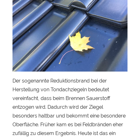
S
e
b
a
s
t
i
a
n
H
Der sogenannte Reduktionsbrand bei der
e
Herstellung von Tondachziegeln bedeutet
r
vereinfacht, dass beim Brennen Sauerstoff
b
entzogen wird. Dadurch wird der Ziegel
s
besonders haltbar und bekommt eine besondere
t
Oberfläche. Früher kam es bei Feldbränden eher
zufällig zu diesem Ergebnis. Heute ist das ein