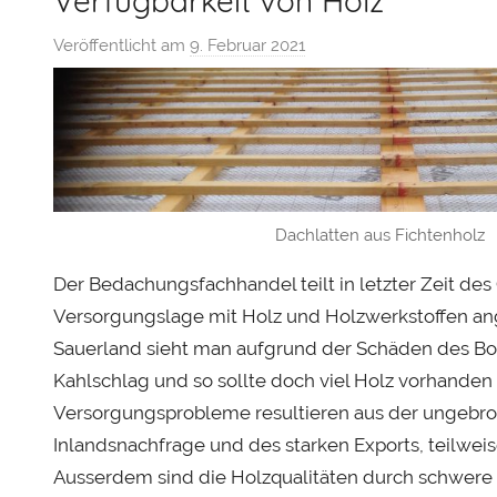
Verfügbarkeit von Holz
Veröffentlicht am
9. Februar 2021
v
o
n
S
e
b
a
Dachlatten aus Fichtenholz
s
t
Der Bedachungsfachhandel teilt in letzter Zeit des 
i
Versorgungslage mit Holz und Holzwerkstoffen ang
a
Sauerland sieht man aufgrund der Schäden des Bor
n
Kahlschlag und so sollte doch viel Holz vorhanden 
H
Versorgungsprobleme resultieren aus der ungebr
e
Inlandsnachfrage und des starken Exports, teilweis
r
Ausserdem sind die Holzqualitäten durch schwere
b