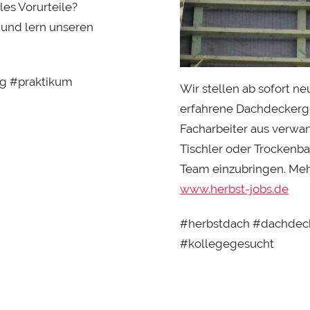
les Vorurteile?
 und lern unseren
g #praktikum
Wir stellen ab sofort 
erfahrene Dachdeckerge
Facharbeiter aus verwa
Tischler oder Trockenb
Team einzubringen. Meh
www.herbst-jobs.de
#herbstdach #dachdeck
#kollegegesucht