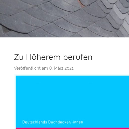
KG
Zu Höherem berufen
Veröffentlicht am
8. März 2021
v
o
n
S
e
b
a
s
t