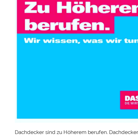
i
a
n
H
e
r
b
s
t
Dachdecker sind zu Höherem berufen. Dachdecker