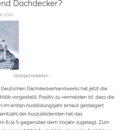
end Dachdecker?
ar 2021
v
o
n
S
e
b
a
s
t
Steildacharbeiten
i
 Deutschen Dachdeckerhandwerks hat jetzt die
a
istik vorgestellt. Positiv zu vermelden ist, dass die
n
 im ersten Ausbildungsjahr erneut gesteigert
H
e
amtzahl der Auszubildenden hat das
r
 6,74 % gegenüber dem Vorjahr zugelegt. Zum
b