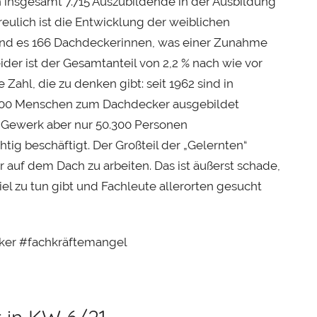
h insgesamt 7.715 Auszubildende in der Ausbildung
s
eulich ist die Entwicklung der weiblichen
t
ind es 166 Dachdeckerinnen, was einer Zunahme
eider ist der Gesamtanteil von 2,2 % nach wie vor
 Zahl, die zu denken gibt: seit 1962 sind in
300 Menschen zum Dachdecker ausgebildet
m Gewerk aber nur 50.300 Personen
htig beschäftigt. Der Großteil der „Gelernten“
r auf dem Dach zu arbeiten. Das ist äußerst schade,
iel zu tun gibt und Fachleute allerorten gesucht
ker #fachkräftemangel