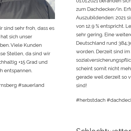
01.01.2021 befanden sic
zum Dachdecker/in. Erfr
Auszubildenden: 2021 s
von 12,9 % entspricht. L
 sind sehr froh, dass es
sehr gering. Eine weitere
hat sich unser
Deutschland rund 384.
ben. Viele Kunden
worden. Derzeit sind i
e Stellen, da sind wir
sozialversicherungspflic
hhaltig +15 Grad und
scheint somit nicht meh
ch entspannen.
gerade weil derzeit so v
rnsberg #sauerland
sind!
#herbstdach #dachdec