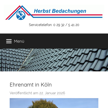
Zum
Inhalt
springen
Herbst
Servicetelefon: 0 29 32 / 5 41 20
Bedachungen
Menü
GmbH
&
Co.
Ehrenamt in Köln
KG
Veröffentlicht am
22. Januar 2026
v
o
n