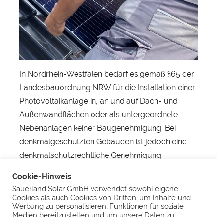
s
t
In Nordrhein-Westfalen bedarf es gemäß §65 der
Landesbauordnung NRW für die Installation einer
Photovoltaikanlage in, an und auf Dach- und
Außenwandflächen oder als untergeordnete
Nebenanlagen keiner Baugenehmigung. Bei
denkmalgeschützten Gebäuden ist jedoch eine
denkmalschutzrechtliche Genehmigung
erforderlich. Informationen dazu bieten die
Cookie-Hinweis
unteren Denkmalbehörden der Kommunen.
Sauerland Solar GmbH verwendet sowohl eigene
Cookies als auch Cookies von Dritten, um Inhalte und
#sauerlandsolar #herbstdach #pv #arnsberg
Werbung zu personalisieren, Funktionen für soziale
Medien bereitzustellen und um unsere Daten zu