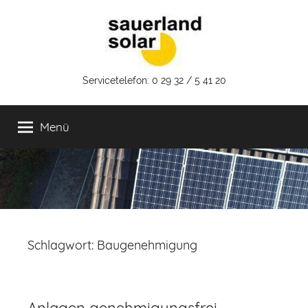
Zum
Inhalt
springen
Sauerland
Servicetelefon: 0 29 32 / 5 41 20
Solar
Menü
GmbH
Schlagwort:
Baugenehmigung
Anlagen genehmigungsfrei