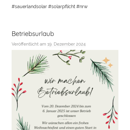
#sauerlandsolar #solarpflicht #nrw
Betriebsurlaub
Veröffentlicht am
19. Dezember 2024
v
o
n
s
a
u
e
r
l
a
n
d