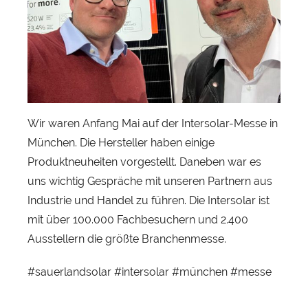
e
r
l
a
n
d
s
Wir waren Anfang Mai auf der Intersolar-Messe in
o
München. Die Hersteller haben einige
l
Produktneuheiten vorgestellt. Daneben war es
a
uns wichtig Gespräche mit unseren Partnern aus
r
Industrie und Handel zu führen. Die Intersolar ist
mit über 100.000 Fachbesuchern und 2.400
Ausstellern die größte Branchenmesse.
#sauerlandsolar #intersolar #münchen #messe