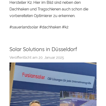
Hersteller K2. Hier im Bild sind neben den
a
Dachhaken und Tragschienen auch schon die
r
vorbereiteten Optimierer zu erkennen.
#sauerlandsolar #dachhaken #k2
Solar Solutions in Düsseldorf
Veröffentlicht am
20. Januar 2025
v
o
n
s
a
u
e
r