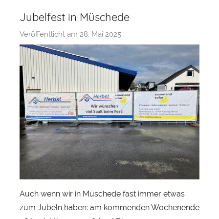
Jubelfest in Müschede
Veröffentlicht am
28. Mai 2025
v
o
n
s
a
u
e
r
l
a
n
d
s
Auch wenn wir in Müschede fast immer etwas
o
zum Jubeln haben: am kommenden Wochenende
l