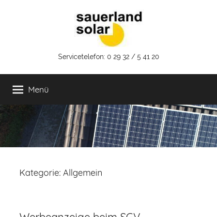
Zum
Inhalt
springen
Sauerland
Servicetelefon: 0 29 32 / 5 41 20
Solar
Menü
GmbH
Kategorie:
Allgemein
Werbeanzeige beim SGV