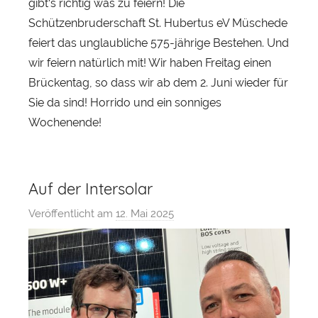
gibt‘s richtig was zu feiern! Die
a
Schützenbruderschaft St. Hubertus eV Müschede
r
feiert das unglaubliche 575-jährige Bestehen. Und
wir feiern natürlich mit! Wir haben Freitag einen
Brückentag, so dass wir ab dem 2. Juni wieder für
Sie da sind! Horrido und ein sonniges
Wochenende!
Auf der Intersolar
Veröffentlicht am
12. Mai 2025
v
o
n
s
a
u