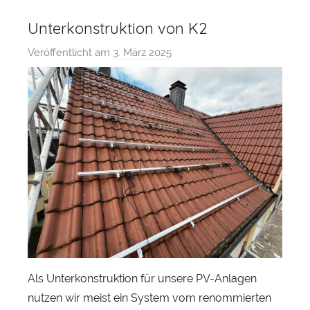
Unterkonstruktion von K2
Veröffentlicht am
3. März 2025
v
o
n
s
a
u
e
r
l
a
n
d
s
Als Unterkonstruktion für unsere PV-Anlagen
o
nutzen wir meist ein System vom renommierten
l