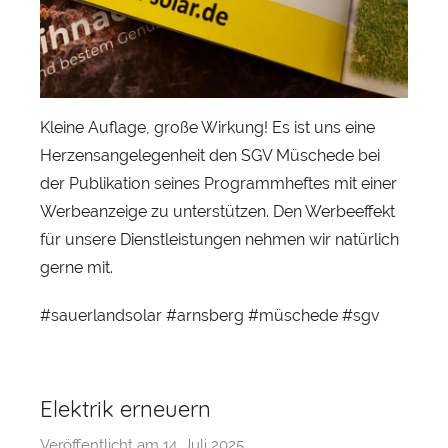
r
Kleine Auflage, große Wirkung! Es ist uns eine
Herzensangelegenheit den SGV Müschede bei
der Publikation seines Programmheftes mit einer
Werbeanzeige zu unterstützen. Den Werbeeffekt
für unsere Dienstleistungen nehmen wir natürlich
gerne mit.
#sauerlandsolar #arnsberg #müschede #sgv
Elektrik erneuern
Veröffentlicht am
14. Juli 2025
v