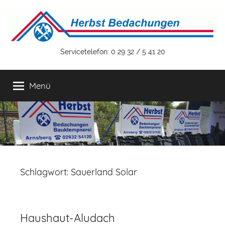
Zum
Inhalt
springen
Herbst
Servicetelefon: 0 29 32 / 5 41 20
Bedachungen
Menü
GmbH
&
Co.
Schlagwort:
Sauerland Solar
KG
Haushaut-Aludach