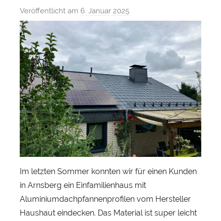
Veröffentlicht am
6. Januar 2025
v
o
n
S
e
b
a
s
t
i
a
n
H
Im letzten Sommer konnten wir für einen Kunden
e
in Arnsberg ein Einfamilienhaus mit
r
Aluminiumdachpfannenprofilen vom Hersteller
b
Haushaut eindecken. Das Material ist super leicht
s