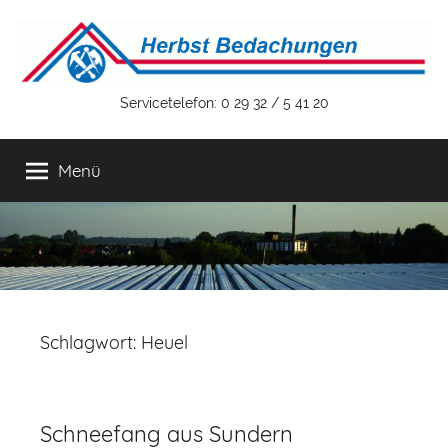
Zum
Inhalt
springen
Herbst
Servicetelefon: 0 29 32 / 5 41 20
Bedachungen
Menü
GmbH
&
Co.
Schlagwort:
Heuel
KG
Schneefang aus Sundern