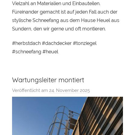
Vielzahl an Materialien und Einbauteilen.
t
Füreinander gemacht ist auf jeden Fall auch der
stylische Schneefang aus dem Hause Heuel aus
Sundern, den wir gerne und oft montieren.
#herbstdach #dachdecker #tonziegel
#schneefang #heuel
Wartungsleiter montiert
Veröffentlicht am
24. November 2025
v
o
n
S
e
b