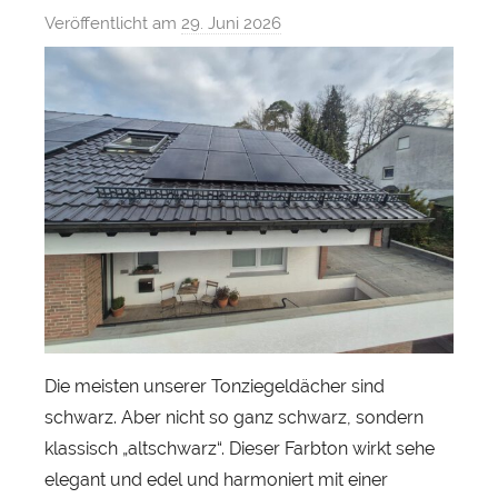
Veröffentlicht am
29. Juni 2026
v
o
n
S
e
b
a
s
t
i
a
n
H
Die meisten unserer Tonziegeldächer sind
e
schwarz. Aber nicht so ganz schwarz, sondern
r
klassisch „altschwarz“. Dieser Farbton wirkt sehe
b
elegant und edel und harmoniert mit einer
s