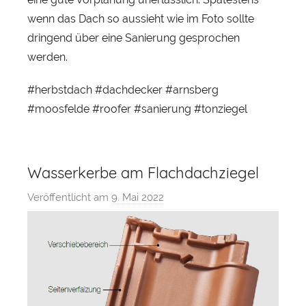
s
wenn das Dach so aussieht wie im Foto sollte
t
dringend über eine Sanierung gesprochen
werden.
#herbstdach #dachdecker #arnsberg
#moosfelde #roofer #sanierung #tonziegel
Wasserkerbe am Flachdachziegel
Veröffentlicht am
9. Mai 2022
v
o
n
S
e
b
a