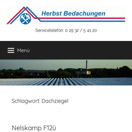
Zum
Inhalt
springen
Herbst
Servicetelefon: 0 29 32 / 5 41 20
Bedachungen
Menü
GmbH
&
Co.
Schlagwort:
Dachziegel
KG
Nelskamp F12ü