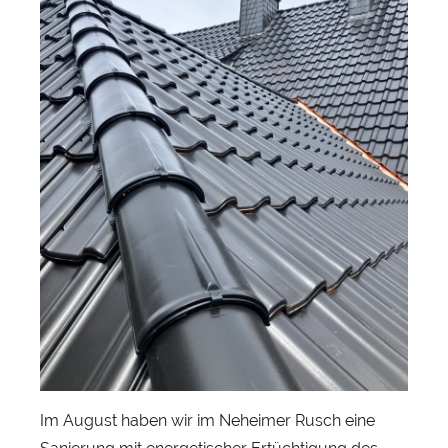
b
a
s
t
i
a
n
H
e
r
b
s
t
Im August haben wir im Neheimer Rusch eine