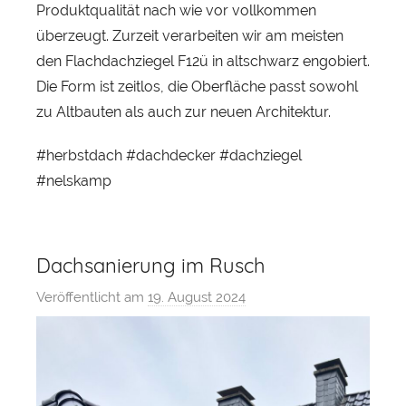
Produktqualität nach wie vor vollkommen
t
überzeugt. Zurzeit verarbeiten wir am meisten
den Flachdachziegel F12ü in altschwarz engobiert.
Die Form ist zeitlos, die Oberfläche passt sowohl
zu Altbauten als auch zur neuen Architektur.
#herbstdach #dachdecker #dachziegel
#nelskamp
Dachsanierung im Rusch
Veröffentlicht am
19. August 2024
v
o
n
S
e