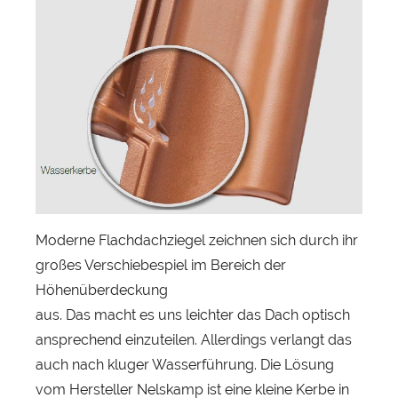
s
t
i
a
n
H
e
r
b
s
Moderne Flachdachziegel zeichnen sich durch ihr
t
großes Verschiebespiel im Bereich der
Höhenüberdeckung
aus. Das macht es uns leichter das Dach optisch
ansprechend einzuteilen. Allerdings verlangt das
auch nach kluger Wasserführung. Die Lösung
vom Hersteller Nelskamp ist eine kleine Kerbe in