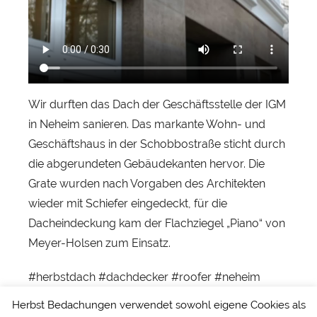
n
H
e
r
b
s
Wir durften das Dach der Geschäftsstelle der IGM
t
in Neheim sanieren. Das markante Wohn- und
Geschäftshaus in der Schobbostraße sticht durch
die abgerundeten Gebäudekanten hervor. Die
Grate wurden nach Vorgaben des Architekten
wieder mit Schiefer eingedeckt, für die
Dacheindeckung kam der Flachziegel „Piano“ von
Meyer-Holsen zum Einsatz.
#herbstdach #dachdecker #roofer #neheim
#igm #flachziegel #dachziegel #meyerholsen
Herbst Bedachungen verwendet sowohl eigene Cookies als
#piano