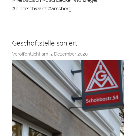
#herbstdach #dachdecker #tonziegel
#biberschwanz #arnsberg
Geschäftstelle saniert
Veröffentlicht am
5. Dezember 2020
v
o
n
S
e
b
a
s
t
i
a