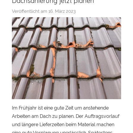
Dachsanierung jetzt planen
Veröffentlicht am
16. März 2023
v
o
n
S
e
b
a
s
t
i
a
n
H
Im Frühjahr ist eine gute Zeit um anstehende
e
Arbeiten am Dach zu planen. Der Auftragsvorlauf
r
und längere Lieferzeiten beim Material machen
b
eine gute Vorplanung unerlässlich. Spätestens