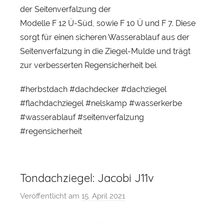
der Seitenverfalzung der
Modelle F 12 Ü-Süd, sowie F 10 Ü und F 7. Diese
sorgt für einen sicheren Wasserablauf aus der
Seitenverfalzung in die Ziegel-Mulde und trägt
zur verbesserten Regensicherheit bei.
#herbstdach #dachdecker #dachziegel
#flachdachziegel #nelskamp #wasserkerbe
#wasserablauf #seitenverfalzung
#regensicherheit
Tondachziegel: Jacobi J11v
Veröffentlicht am
15. April 2021
v
o
n