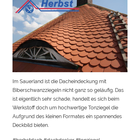
n
S
e
b
a
s
t
i
a
n
Im Sauerland ist die Dacheindeckung mit
H
Biberschwanzziegeln nicht ganz so geläufig. Das
e
ist eigentlich sehr schade, handelt es sich beim
r
Werkstoff doch um hochwertige Tonziegel die
b
Aufgrund des kleinen Formates ein spannendes
s
Deckbild bieten.
t