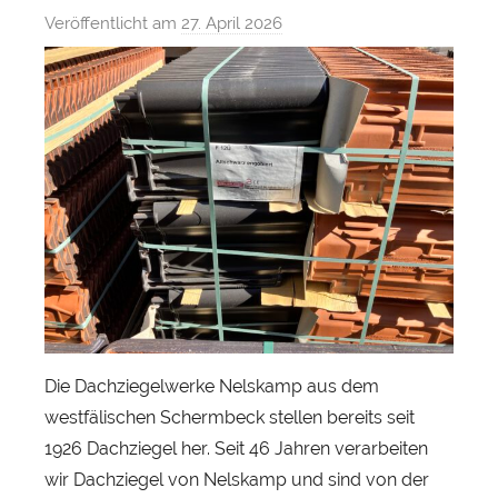
Veröffentlicht am
27. April 2026
v
o
n
S
e
b
a
s
t
i
a
n
H
Die Dachziegelwerke Nelskamp aus dem
e
westfälischen Schermbeck stellen bereits seit
r
1926 Dachziegel her. Seit 46 Jahren verarbeiten
b
wir Dachziegel von Nelskamp und sind von der
s