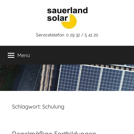
Zum
Inhalt
springen
Sauerland
Servicetelefon: 0 29 32 / 5 41 20
Solar
Menü
GmbH
Schlagwort:
Schulung
Regelmäßige Fortbildungen