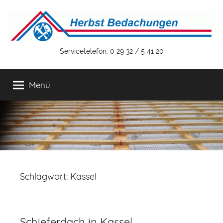
Zum
Inhalt
springen
Herbst
Servicetelefon: 0 29 32 / 5 41 20
Bedachungen
Menü
GmbH
&
Co.
KG
Schlagwort:
Kassel
Schieferdach in Kassel