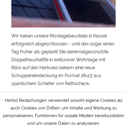
s
t
Wir haben unsere Montagebaustelle in Kassel
erfolgreich abgeschlossen – und das sogar einen
Tag früher als geplant! Die denkmalgeschützte
Doppelhaushälfte in exklusiver Wohnlage mit
Blick auf den Herkules bekam eine neue
Schuppeneindeckung im Format 28×23 aus
spanischem Schiefer von Rathscheck.
#herbstdach #kassel #schieferdach #schuppen
Herbst Bedachungen verwendet sowohl eigene Cookies als
#28×23
auch Cookies von Dritten, um Inhalte und Werbung zu
personalisieren, Funktionen für soziale Medien bereitzustellen
und um unsere Daten zu analysieren.