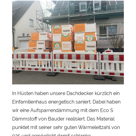
o
n
S
e
b
a
s
t
i
a
n
H
In Hüsten haben unsere Dachdecker kürzlich ein
e
Einfamilienhaus energetisch saniert. Dabei haben
r
wir eine Aufsparrendämmung mit dem Eco S
b
Dämmstoff von Bauder realisiert. Das Material
s
punktet mit seiner sehr guten Wärmeleitzahl von
t
025 und ermöglicht damit schlanke