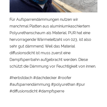
s
t
i
Für Aufsparrendämmungen nutzen wir
a
manchmal Platten aus aluminiumkaschiertem
n
H
Polyurethanschaum als Material. PUR hat eine
e
hervorragende Wärmeleitzahl von 023, ist also
r
sehr gut dämmend. Weil das Material
b
diffusionsdicht ist muss zuerst eine
s
Dampfsperrbahn aufgebracht werden. Diese
t
schützt die Dämmung vor Feuchtigkeit von innen.
#herbstdach #dachdecker #roofer
#aufsparrendämmung #polyurethan #pur
#diffusionsdicht #dampfsperre