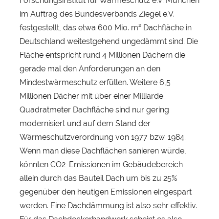
Forschungsinstitut für Wärmeschutz e.V. München
r
im Auftrag des Bundesverbands Ziegel e.V.
b
festgestellt, das etwa 600 Mio. m² Dachfläche in
s
Deutschland weitestgehend ungedämmt sind. Die
t
Fläche entspricht rund 4 Millionen Dächern die
gerade mal den Anforderungen an den
Mindestwärmeschutz erfüllen. Weitere 6,5
Millionen Dächer mit über einer Milliarde
Quadratmeter Dachfläche sind nur gering
modernisiert und auf dem Stand der
Wärmeschutzverordnung von 1977 bzw. 1984.
Wenn man diese Dachflächen sanieren würde,
könnten CO2-Emissionen im Gebäudebereich
allein durch das Bauteil Dach um bis zu 25%
gegenüber den heutigen Emissionen eingespart
werden. Eine Dachdämmung ist also sehr effektiv.