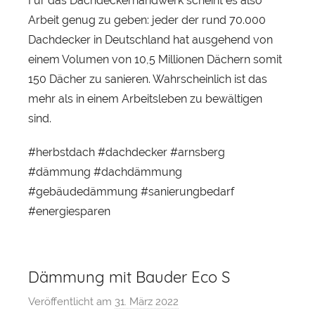
Für das Dachdeckerhandwerk scheint es also
Arbeit genug zu geben: jeder der rund 70.000
Dachdecker in Deutschland hat ausgehend von
einem Volumen von 10,5 Millionen Dächern somit
150 Dächer zu sanieren. Wahrscheinlich ist das
mehr als in einem Arbeitsleben zu bewältigen
sind.
#herbstdach #dachdecker #arnsberg
#dämmung #dachdämmung
#gebäudedämmung #sanierungbedarf
#energiesparen
Dämmung mit Bauder Eco S
Veröffentlicht am
31. März 2022
v