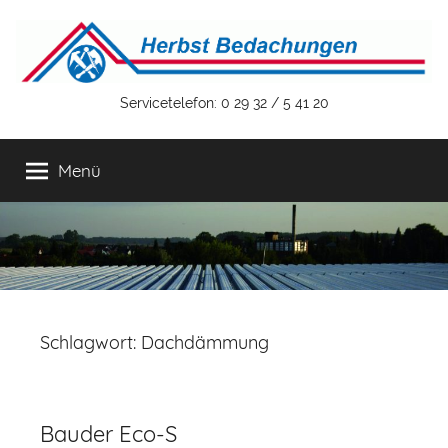
Zum
Inhalt
springen
Herbst
Servicetelefon: 0 29 32 / 5 41 20
Bedachungen
Menü
GmbH
&
Co.
Schlagwort:
Dachdämmung
KG
Bauder Eco-S