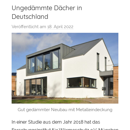
Ungedämmte Dächer in
Deutschland
Veröffentlicht am
18. April 2022
v
o
n
S
e
b
a
s
t
i
a
Gut gedämmter Neubau mit Metalleindeckung
n
H
In einer Studie aus dem Jahr 2018 hat das
e