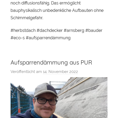
noch diffusionsfähig. Das ermöglicht
t
bauphysikalisch unbedenkliche Aufbauten ohne
Schimmelgefahr.
#herbstdach #dachdecker #arnsberg #bauder
#eco-s #aufsparrendämmung
Aufsparrendämmung aus PUR
Veröffentlicht am
14. November 2022
v
o
n
S
e
b
a